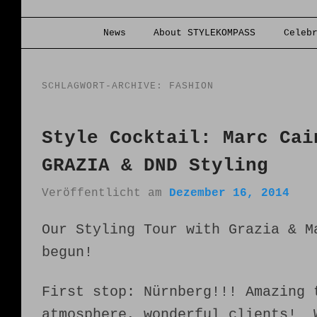
Hauptmenü
News
About STYLEKOMPASS
Celeb
Zum Inhalt wechseln
Zum sekundären Inhalt wechseln
SCHLAGWORT-ARCHIVE:
FASHION‬
Style Cocktail: Marc Cai
GRAZIA & DND Styling
Veröffentlicht am
Dezember 16, 2014
Our Styling Tour with Grazia & M
begun!
First stop: Nürnberg!!! Amazing 
atmosphere, wonderful clients! 