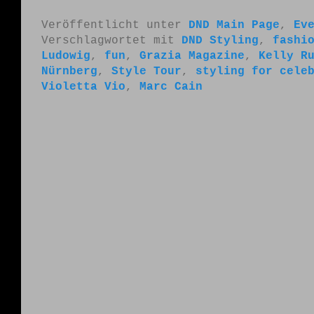
Veröffentlicht unter
DND Main Page
,
Ev
Verschlagwortet mit
DND Styling
,
fashio
Ludowig
,
fun‬
,
Grazia Magazine‬
,
Kelly Ru
Nürnberg
,
Style Tour‬‪
,
styling for celeb
Violetta Vio
,
‎Marc Cain